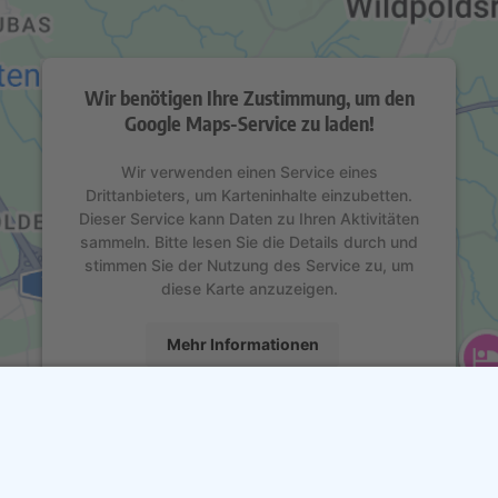
Wir benötigen Ihre Zustimmung, um den
Google Maps-Service zu laden!
Wir verwenden einen Service eines
Drittanbieters, um Karteninhalte einzubetten.
Dieser Service kann Daten zu Ihren Aktivitäten
sammeln. Bitte lesen Sie die Details durch und
stimmen Sie der Nutzung des Service zu, um
diese Karte anzuzeigen.
Mehr Informationen
Akzeptieren
powered by
Usercentrics Consent Management
Platform
&
eRecht24